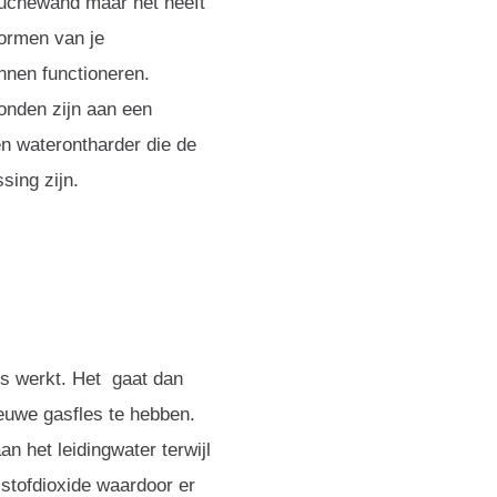
 douchewand maar het heeft
vormen van je
nnen functioneren.
onden zijn aan een
en waterontharder die de
sing zijn.
es werkt. Het gaat dan
euwe gasfles te hebben.
 het leidingwater terwijl
lstofdioxide waardoor er