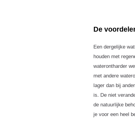
De voordele
Een dergelijke wat
houden met regener
waterontharder we
met andere wateron
lager dan bij ande
is. De niet verand
de natuurlijke be
je voor een heel be