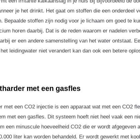
ormt een irritante kalkaanslag in je huis bij bijvoorbeeld de
nneer je het drinkt. Het gaat om stoffen die een onderdeel 
. Bepaalde stoffen zijn nodig voor je lichaam om goed te ku
ium horen daarbij. Dat is de reden waarom er nadelen verb
rbij er een andere samenstelling van het water ontstaat. E
het leidingwater niet verandert kan dan ook een betere oplos
tharder met een gasfles
r met een CO2 injectie is een apparaat wat met een CO2 fl
m met een gasfles. Dit systeem hoeft niet heel vaak een ni
om een minuscule hoeveelheid CO2 die er wordt afgegeven aan
0.000 liter kan worden behandeld. Er wordt gewerkt met koo