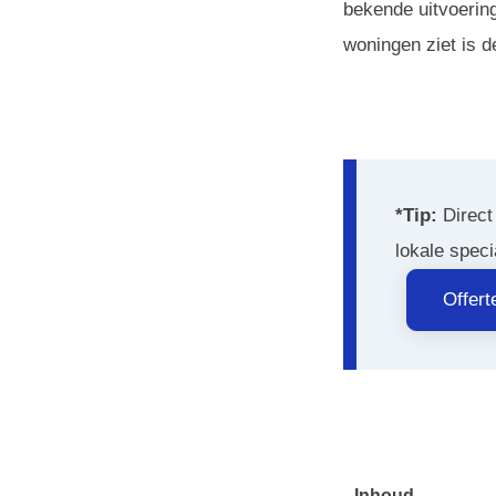
bekende uitvoering
woningen ziet is d
*Tip:
Direct
lokale speci
Offer
Inhoud