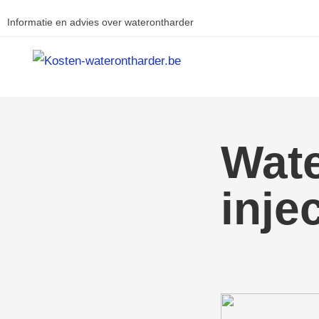
Skip
Informatie en advies over waterontharder
to
content
Wate
inje