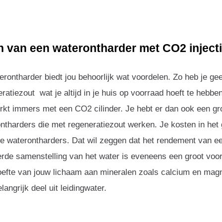
n van een waterontharder met CO2 inject
erontharder biedt jou behoorlijk wat voordelen. Zo heb je ge
atiezout wat je altijd in je huis op voorraad hoeft te hebben
rkt immers met een CO2 cilinder. Je hebt er dan ook een g
tharders die met regeneratiezout werken. Je kosten in het g
re waterontharders. Dat wil zeggen dat het rendement van ee
erde samenstelling van het water is eveneens een groot voor
hoefte van jouw lichaam aan mineralen zoals calcium en mag
langrijk deel uit leidingwater.