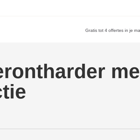
Gratis tot 4 offertes in je m
rontharder me
ctie