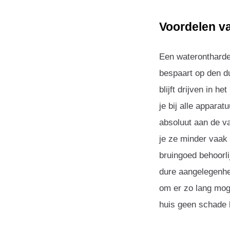
Voordelen v
Een waterontharder
bespaart op den d
blijft drijven in 
je bij alle appara
absoluut aan de v
je ze minder vaak 
bruingoed behoorli
dure aangelegenhe
om er zo lang moge
huis geen schade