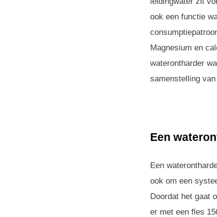
leidingwater zit v
ook een functie wa
consumptiepatroon
Magnesium en calc
waterontharder waa
samenstelling van 
Een wateron
Een waterontharde
ook om een systee
Doordat het gaat 
er met een fles 15