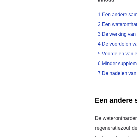
1
Een andere same
2
Een wateronthar
3
De werking van 
4
De voordelen va
5
Voordelen van e
6
Minder suppleme
7
De nadelen van 
Een andere s
De waterontharder 
regeneratiezout d